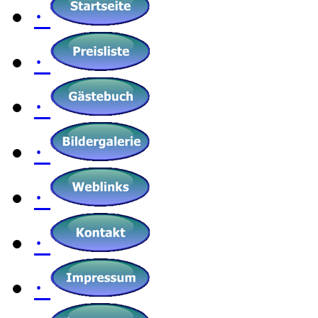
·
·
·
·
·
·
·